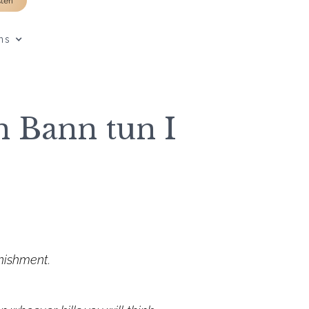
sten
ns
n Bann tun I
nishment.