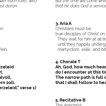
wer euch tötet, wird
But the time will come when
nst daran.
that he does God a service 
3. Aria A
en
Christians must be
true disciples of Christ on
They wait for him at all t
until they happily under
ein.
martyrdom, exile, and bitt
4. Chorale T
rzeleid
Ah, God, how much hea
t.
do I encounter at this t
lvoll,
The narrow path is full 
n soll.
that I shall follow to he
rzeleid," verse 1)
5. Recitative B
The Antichrist,