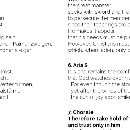
the great monster,
seeks with sword and fire
en,
to persecute the members
t.
since their teachings are a
He makes it appear
g sein.
that his deeds must be pl
 denen Palmenzweigen,
However, Christians must
höher steigen.
which, when laden, only c
6. Aria S
Trost,
It is and remains the comfo
cht.
that God watches over his
etter türmen,
For even though the sto
alstürmen
yet after the winds of tr
cht.
the sun of joy soon smile
7. Chorale
Therefore take hold of 
and trust only in him