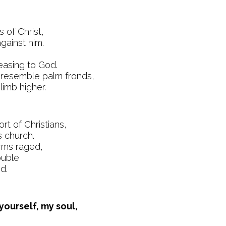
 of Christ,
gainst him.
easing to God.
 resemble palm fronds,
limb higher.
rt of Christians,
 church.
rms raged,
ouble
d.
yourself, my soul,