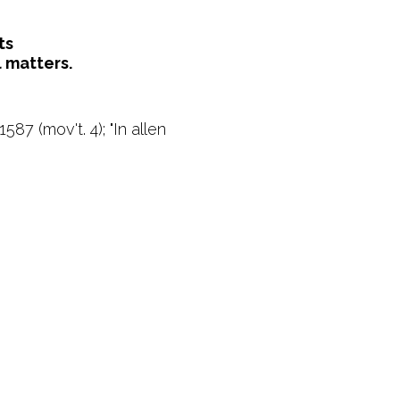
ts
 matters.
87 (mov't. 4); "In allen