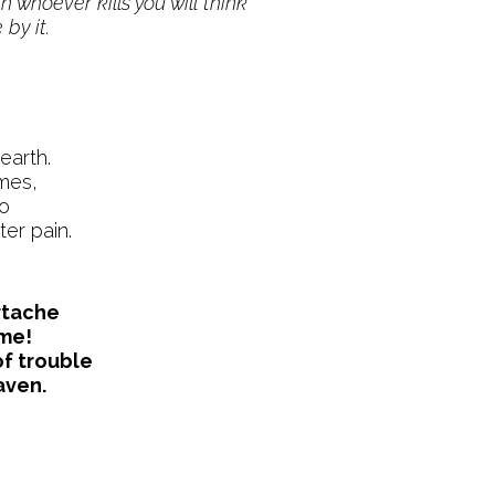
 whoever kills you will think
by it.
 earth.
imes,
go
er pain.
rtache
ime!
of trouble
aven.