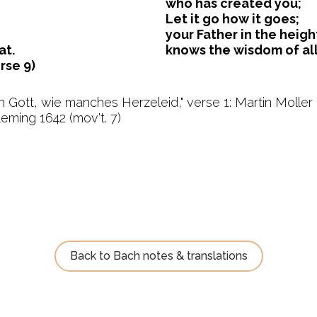
who has created you;
Let it go how it goes;
your Father in the heigh
at.
knows the wisdom of all
rse 9)
ch Gott, wie manches Herzeleid," verse 1: Martin Moller 15
leming 1642 (mov't. 7)
Back to Bach notes & translations