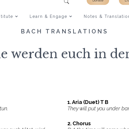
Donate
Li
titute
Learn & Engage
Notes & Translatio
BACH TRANSLATIONS
e werden euch in de
1. Aria (Duet) T B
tun.
They will put you under ba
2. Chorus