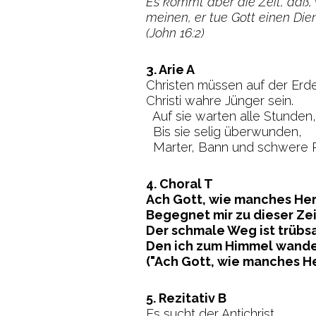
Es kömmt aber die Zeit, daß, 
meinen, er tue Gott einen Die
(John 16:2)
3. Arie A
Christen müssen auf der Erd
Christi wahre Jünger sein.
Auf sie warten alle Stunden,
Bis sie selig überwunden,
Marter, Bann und schwere P
4. Choral T
Ach Gott, wie manches He
Begegnet mir zu dieser Zei
Der schmale Weg ist trübsa
Den ich zum Himmel wander
("Ach Gott, wie manches He
5. Rezitativ B
Es sucht der Antichrist,