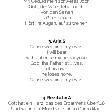
Mit Geduld mein schweres Joch.
Gott, der Vater, lebet noch,
Von den Seinen
Läßt er keinen.
Hört, ihr Augen, auf zu weinen!
3. Aria S
Cease weeping, my eyes!
I will bear
with patience my heavy yoke.
God, the Father, still lives,
of his own
he loses none.
Cease weeping, my eyes!
4. Rezitativ A
Gott hat ein Herz, das des Erbarmens Überfluß;
Und wenn der Mund vor seinen Ohren klagt