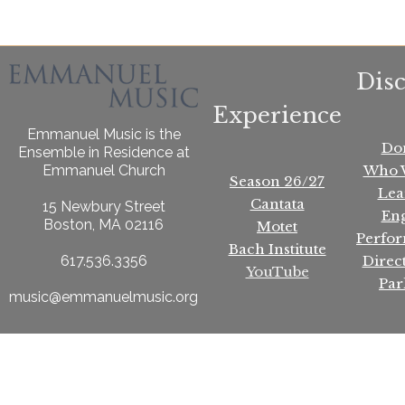
Dis
Experience
Emmanuel Music is the
Do
Ensemble in Residence at
Who 
Emmanuel Church
Season 26/27
Lea
Cantata
15 Newbury Street
En
Boston, MA 02116
Motet
Perfo
Bach Institute
Direc
617.536.3356
YouTube
Par
music@emmanuelmusic.org