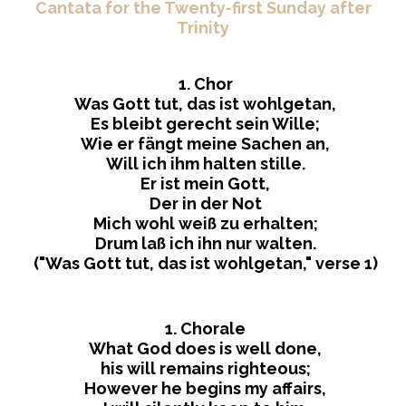
Cantata for the Twenty-first Sunday after
Trinity
1. Chor
Was Gott tut, das ist wohlgetan,
Es bleibt gerecht sein Wille;
Wie er fängt meine Sachen an,
Will ich ihm halten stille.
Er ist mein Gott,
Der in der Not
Mich wohl weiß zu erhalten;
Drum laß ich ihn nur walten.
("Was Gott tut, das ist wohlgetan," verse 1)
1. Chorale
What God does is well done,
his will remains righteous;
However he begins my affairs,