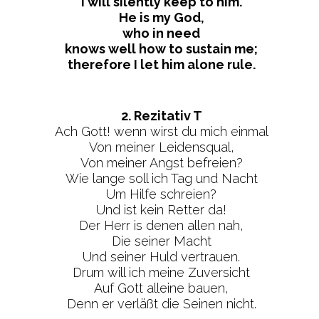
I will silently keep to him.
He is my God,
who in need
knows well how to sustain me;
therefore I let him alone rule.
2. Rezitativ T
Ach Gott! wenn wirst du mich einmal
Von meiner Leidensqual,
Von meiner Angst befreien?
Wie lange soll ich Tag und Nacht
Um Hilfe schreien?
Und ist kein Retter da!
Der Herr is denen allen nah,
Die seiner Macht
Und seiner Huld vertrauen.
Drum will ich meine Zuversicht
Auf Gott alleine bauen,
Denn er verläßt die Seinen nicht.