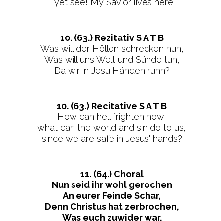
yet see! My Savior lives here.
10. (63.) Rezitativ S A T B
Was will der Höllen schrecken nun,
Was will uns Welt und Sünde tun,
Da wir in Jesu Händen ruhn?
10. (63.) Recitative S A T B
How can hell frighten now,
what can the world and sin do to us,
since we are safe in Jesus' hands?
11. (64.) Choral
Nun seid ihr wohl gerochen
An eurer Feinde Schar,
Denn Christus hat zerbrochen,
Was euch zuwider war.