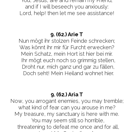
You, Jesus, are and remain my Friend;
and if I will beseech you anxiously:
Lord, help! then let me see assistance!
9. (62.) Arie T
Nun mögt ihr stolzen Feinde schrecken;
Was könnt ihr mir für Furcht erwecken?
Mein Schatz, mein Hort ist hier bei mir.
Ihr mögt euch noch so grimmig stellen,
Droht nur, mich ganz und gar zu fällen,
Doch seht! Mein Heiland wohnet hier.
9. (62.) Aria T
Now, you arrogant enemies, you may tremble;
what kind of fear can you arouse in me?
My treasure, my sanctuary is here with me.
You may seem still so horrible,
threatening to defeat me once and for all,