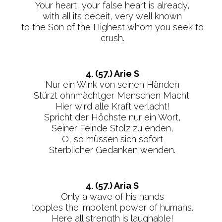
Your heart, your false heart is already,
with all its deceit, very well known
to the Son of the Highest whom you seek to
crush.
4. (57.) Arie S
Nur ein Wink von seinen Händen
Stürzt ohnmächtger Menschen Macht.
Hier wird alle Kraft verlacht!
Spricht der Höchste nur ein Wort,
Seiner Feinde Stolz zu enden,
O, so müssen sich sofort
Sterblicher Gedanken wenden.
4. (57.) Aria S
Only a wave of his hands
topples the impotent power of humans.
Here all strength is laughable!