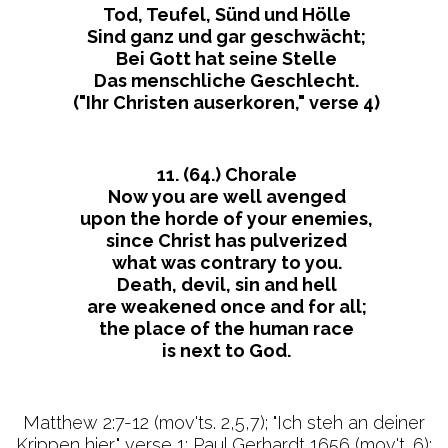
Tod, Teufel, Sünd und Hölle
Sind ganz und gar geschwächt;
Bei Gott hat seine Stelle
Das menschliche Geschlecht.
("Ihr Christen auserkoren," verse 4)
11. (64.) Chorale
Now you are well avenged
upon the horde of your enemies,
since Christ has pulverized
what was contrary to you.
Death, devil, sin and hell
are weakened once and for all;
the place of the human race
is next to God.
Matthew 2:7-12 (mov'ts. 2,5,7); "Ich steh an deiner
Krippen hier," verse 1: Paul Gerhardt 1656 (mov't. 6);