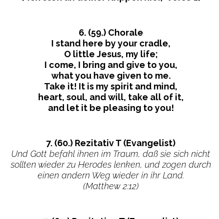
6. (59.) Chorale
I stand here by your cradle,
O little Jesus, my life;
I come, I bring and give to you,
what you have given to me.
Take it! It is my spirit and mind,
heart, soul, and will, take all of it,
and let it be pleasing to you!
7. (60.) Rezitativ T (Evangelist)
Und Gott befahl ihnen im Traum, daß sie sich nicht
sollten wieder zu Herodes lenken, und zogen durch
einen andern Weg wieder in ihr Land.
(Matthew 2:12)