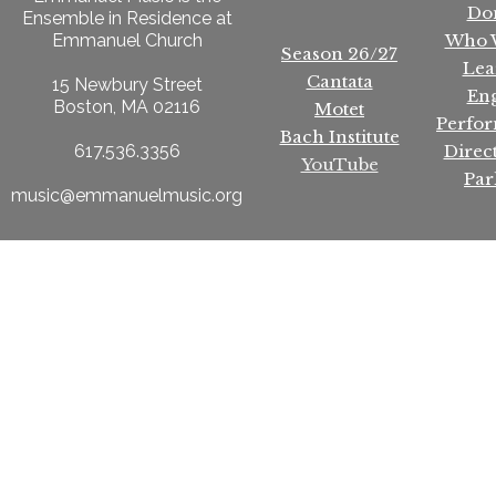
Do
Ensemble in Residence at
Who 
Emmanuel Church
Season 26/27
Lea
Cantata
15 Newbury Street
En
Boston, MA 02116
Motet
Perfo
Bach Institute
Direc
617.536.3356
YouTube
Par
music@emmanuelmusic.org