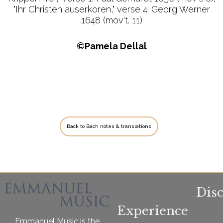
"Ihr Christen auserkoren," verse 4: Georg Werner
1648 (mov't. 11)
©Pamela Dellal
Back to Bach notes & translations
Dis
Experience
Emmanuel Music is the