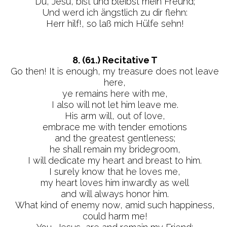
Du, Jesu, bist und bleibst mein Freund;
Und werd ich ängstlich zu dir flehn:
Herr hilf!, so laß mich Hülfe sehn!
8. (61.) Recitative T
Go then! It is enough, my treasure does not leave
here,
ye remains here with me,
I also will not let him leave me.
His arm will, out of love,
embrace me with tender emotions
and the greatest gentleness;
he shall remain my bridegroom,
I will dedicate my heart and breast to him.
I surely know that he loves me,
my heart loves him inwardly as well
and will always honor him.
What kind of enemy now, amid such happiness,
could harm me!