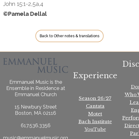
John 15:1-2,5a,4
©Pamela Dellal
Back to Other notes & translations
Dis
Experience
Emmanuel Music is the
Do
Ensemble in Residence at
Who 
Emmanuel Church
Season 26/27
Lea
Cantata
15 Newbury Street
En
Boston, MA 02116
Motet
Perfo
Bach Institute
Direc
617.536.3356
YouTube
Par
music@emmanuelmusic.org