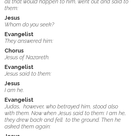
all that would happen to him, went out and said to
them:
Jesus
Whom do you seek?
Evangelist
They answered him:
Chorus
Jesus of Nazareth.
Evangelist
Jesus said to them:
Jesus
I am he.
Evangelist
Judas, however, who betrayed him, stood also
with them. Now when Jesus said to them: I am he,
they drew back and fell to the ground. Then he
asked them again: