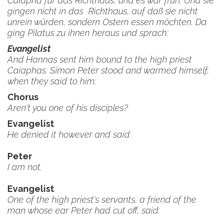
Caiapha für das Richthaus, und es war früh. Und sie
gingen nicht in das Richthaus, auf daß sie nicht
unrein würden, sondern Ostern essen möchten. Da
ging Pilatus zu ihnen heraus und sprach:
Evangelist
And Hannas sent him bound to the high priest
Caiaphas. Simon Peter stood and warmed himself,
when they said to him:
Chorus
Aren't you one of his disciples?
Evangelist
He denied it however and said:
Peter
I am not.
Evangelist
One of the high priest's servants, a friend of the
man whose ear Peter had cut off, said: