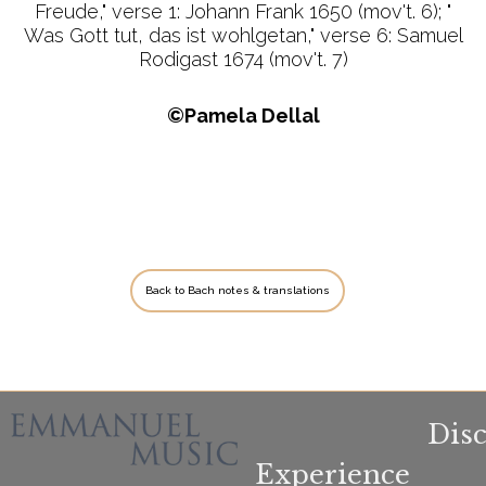
Freude," verse 1: Johann Frank 1650 (mov't. 6); "
Was Gott tut, das ist wohlgetan," verse 6: Samuel
Rodigast 1674 (mov't. 7)
©Pamela Dellal
Back to Bach notes & translations
Dis
Experience