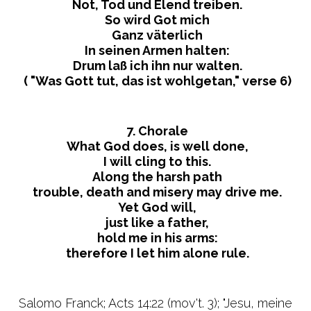
Not, Tod und Elend treiben.
So wird Got mich
Ganz väterlich
In seinen Armen halten:
Drum laß ich ihn nur walten.
( "Was Gott tut, das ist wohlgetan," verse 6)
7. Chorale
What God does, is well done,
I will cling to this.
Along the harsh path
trouble, death and misery may drive me.
Yet God will,
just like a father,
hold me in his arms:
therefore I let him alone rule.
Salomo Franck; Acts 14:22 (mov't. 3); "Jesu, meine