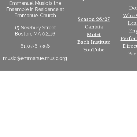
Emmanuel Music is the
Do
Ensemble in Residence at
Who 
Emmanuel Church
Season 26/27
Lea
Cantata
15 Newbury Street
En
Boston, MA 02116
Motet
Perfo
Bach Institute
Direc
617.536.3356
YouTube
Par
music@emmanuelmusic.org