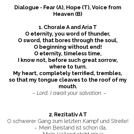
Dialogue - Fear (A), Hope (T), Voice from
Heaven (B)
1. Chorale A and Aria T
O eternity, you word of thunder,
O sword, that bores through the soul,
O beginning without end!
O eternity, timeless time,
I know not, before such great sorrow,
where to turn.
My heart, completely terrified, trembles,
so that my tongue cleaves to the roof of my
mouth.
– Lord, I await your salvation. –
2. Rezitativ A T
O schwerer Gang zum letzten Kampf und Streite!
–
Mein Beistand ist schon da,