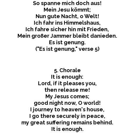
So spanne mich doch aus!
Mein Jesu kömmt;
Nun gute Nacht, o Welt!
Ich fahr ins Himmelshaus,
Ich fahre sicher hin mit Frieden,
Mein großer Jammer bleibt danieden.
Es ist genung.
("Es ist genung," verse 5)
5. Chorale
It is enough:
Lord, if it pleases you,
then release me!
My Jesus comes;
good night now, O world!
I journey to heaven's house,
I go there securely in peace,
my great suffering remains behind.
It is enough.