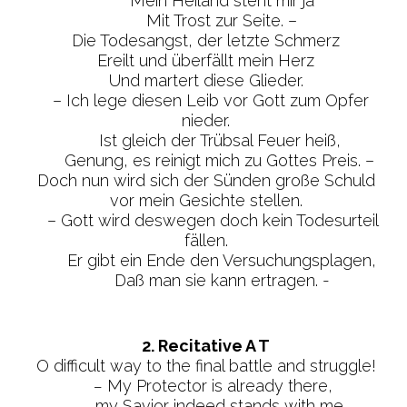
Mein Heiland steht mir ja
Mit Trost zur Seite. –
Die Todesangst, der letzte Schmerz
Ereilt und überfällt mein Herz
Und martert diese Glieder.
– Ich lege diesen Leib vor Gott zum Opfer
nieder.
Ist gleich der Trübsal Feuer heiß,
Genung, es reinigt mich zu Gottes Preis. –
Doch nun wird sich der Sünden große Schuld
vor mein Gesichte stellen.
– Gott wird deswegen doch kein Todesurteil
fällen.
Er gibt ein Ende den Versuchungsplagen,
Daß man sie kann ertragen. -
2. Recitative A T
O difficult way to the final battle and struggle!
–
My Protector is already there,
my Savior indeed stands with me