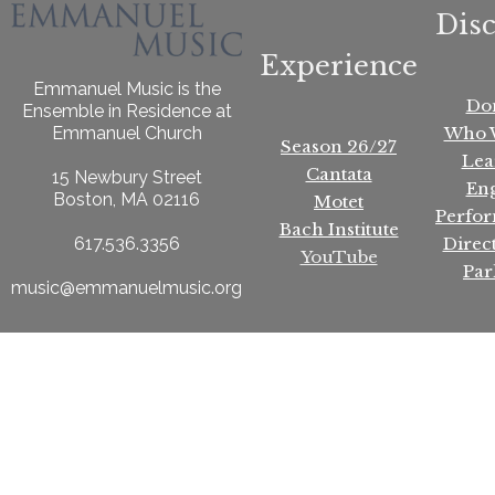
Dis
Experience
Emmanuel Music is the
Do
Ensemble in Residence at
Who 
Emmanuel Church
Season 26/27
Lea
Cantata
15 Newbury Street
En
Boston, MA 02116
Motet
Perfo
Bach Institute
Direc
617.536.3356
YouTube
Par
music@emmanuelmusic.org