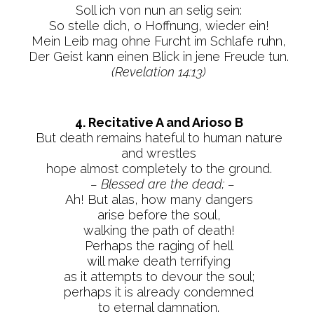
Soll ich von nun an selig sein:
So stelle dich, o Hoffnung, wieder ein!
Mein Leib mag ohne Furcht im Schlafe ruhn,
Der Geist kann einen Blick in jene Freude tun.
(Revelation 14:13)
4. Recitative A and Arioso B
But death remains hateful to human nature
and wrestles
hope almost completely to the ground.
– Blessed are the dead; –
Ah! But alas, how many dangers
arise before the soul,
walking the path of death!
Perhaps the raging of hell
will make death terrifying
as it attempts to devour the soul;
perhaps it is already condemned
to eternal damnation.