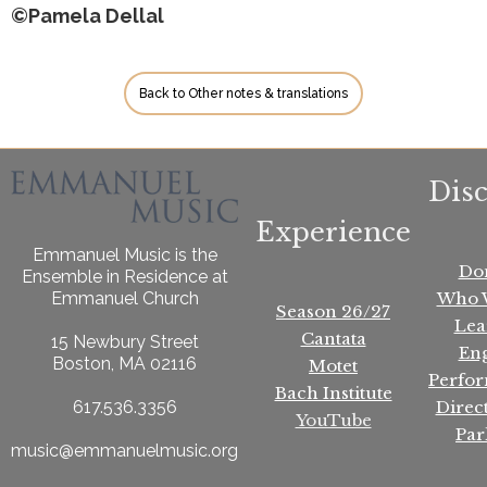
©Pamela Dellal
Back to Other notes & translations
Dis
Experience
Emmanuel Music is the
Do
Ensemble in Residence at
Who 
Emmanuel Church
Season 26/27
Lea
Cantata
15 Newbury Street
En
Boston, MA 02116
Motet
Perfo
Bach Institute
Direc
617.536.3356
YouTube
Par
music@emmanuelmusic.org