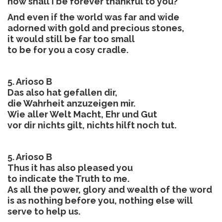
how shall I be forever thankful to you?
And even if the world was far and wide
adorned with gold and precious stones,
it would still be far too small
to be for you a cosy cradle.
5. Arioso B
Das also hat gefallen dir,
die Wahrheit anzuzeigen mir.
Wie aller Welt Macht, Ehr und Gut
vor dir nichts gilt, nichts hilft noch tut.
5. Arioso B
Thus it has also pleased you
to indicate the Truth to me.
As all the power, glory and wealth of the word
is as nothing before you, nothing else will
serve to help us.