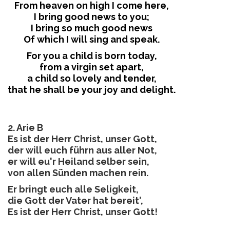
From heaven on high I come here,
I bring good news to you;
I bring so much good news
Of which I will sing and speak.
For you a child is born today,
from a virgin set apart,
a child so lovely and tender,
that he shall be your joy and delight.
2. Arie B
Es ist der Herr Christ, unser Gott,
der will euch führn aus aller Not,
er will eu'r Heiland selber sein,
von allen Sünden machen rein.
Er bringt euch alle Seligkeit,
die Gott der Vater hat bereit',
Es ist der Herr Christ, unser Gott!