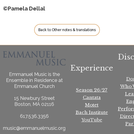
©Pamela Dellal
Back to Other notes & translations
Dis
Experience
Emmanuel Music is the
Do
Ensemble in Residence at
Who 
Emmanuel Church
Season 26/27
Lea
Cantata
15 Newbury Street
En
Boston, MA 02116
Motet
Perfo
Bach Institute
Direc
617.536.3356
YouTube
Par
music@emmanuelmusic.org