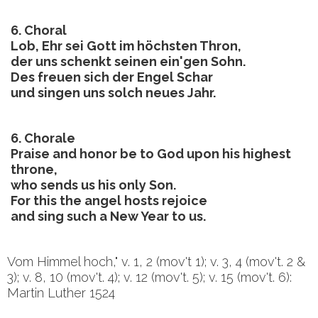
6. Choral
Lob, Ehr sei Gott im höchsten Thron,
der uns schenkt seinen ein'gen Sohn.
Des freuen sich der Engel Schar
und singen uns solch neues Jahr.
6. Chorale
Praise and honor be to God upon his highest
throne,
who sends us his only Son.
For this the angel hosts rejoice
and sing such a New Year to us.
Vom Himmel hoch," v. 1, 2 (mov't 1); v. 3, 4 (mov't. 2 &
3); v. 8, 10 (mov't. 4); v. 12 (mov't. 5); v. 15 (mov't. 6):
Martin Luther 1524