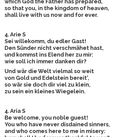
which God the Father has prepared,
so that you, in the kingdom of heaven,
shall live with us now and for ever.
4. Arie S
Sei willekomm, du edler Gast!
Den Sünder nicht verschmähet hast,
und kommst ins Elend her zu mir:
wie soll ich immer danken dir?
Und wär die Welt vielmal so weit
von Gold und Edelstein bereit',
so wär sie doch dir viel zu klein,
zu sein ein kleines Wiegelein.
4. Aria S
Be welcome, you noble guest!
You who have never disdained sinners,
and who comes here to me in misery: