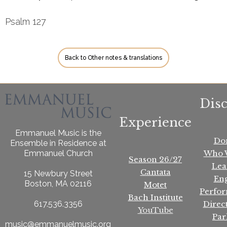
Psalm 127
Back to Other notes & translations
Dis
Experience
Emmanuel Music is the
Do
Ensemble in Residence at
Who 
Emmanuel Church
Season 26/27
Lea
Cantata
15 Newbury Street
En
Boston, MA 02116
Motet
Perfo
Bach Institute
Direc
617.536.3356
YouTube
Par
music@emmanuelmusic.org