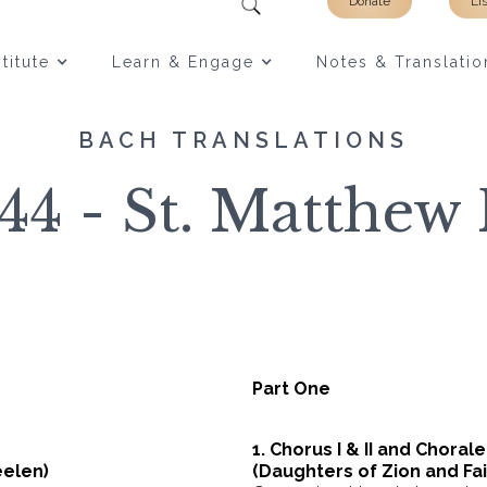
Donate
Li
titute
Learn & Engage
Notes & Translatio
BACH TRANSLATIONS
4 - St. Matthew 
Part One
1. Chorus I & II and Chorale
eelen)
(Daughters of Zion and Fai