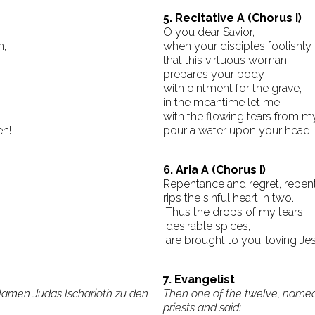
5. Recitative A (Chorus I)
O you dear Savior,
n,
when your disciples foolishly
that this virtuous woman
prepares your body
with ointment for the grave,
in the meantime let me,
with the flowing tears from m
en!
pour a water upon your head!
6. Aria A (Chorus I)
Repentance and regret, repen
rips the sinful heart in two.
Thus the drops of my tears,
desirable spices,
are brought to you, loving Je
7. Evangelist
 Namen Judas Ischarioth zu den
Then one of the twelve, named 
priests and said: