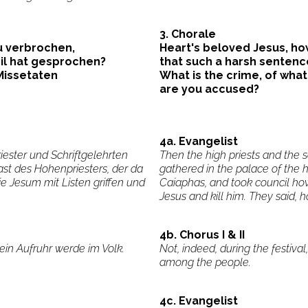
3. Chorale
u verbrochen,
Heart's beloved Jesus, ho
eil hat gesprochen?
that such a harsh senten
 Missetaten
What is the crime, of wha
are you accused?
4a. Evangelist
ester und Schriftgelehrten
Then the high priests and the s
ast des Hohenpriesters, der da
gathered in the palace of the 
ie Jesum mit Listen griffen und
Caiaphas, and took council ho
Jesus and kill him. They said, 
4b. Chorus I & II
 ein Aufruhr werde im Volk.
Not, indeed, during the festival
among the people.
4c. Evangelist