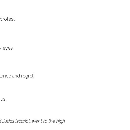
 protest
y eyes,
tance and regret
sus.
Judas Iscariot, went to the high