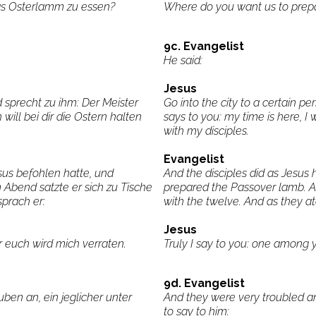
 das Osterlamm zu essen?
Where do you want us to prepa
9c. Evangelist
He said:
Jesus
 sprecht zu ihm: Der Meister
Go into the city to a certain p
h will bei dir die Ostern halten
says to you: my time is here, I 
with my disciples.
Evangelist
sus befohlen hatte, und
And the disciples did as Jes
Abend satzte er sich zu Tische
prepared the Passover lamb. An
sprach er:
with the twelve. And as they at
Jesus
r euch wird mich verraten.
Truly I say to you: one among 
9d. Evangelist
ben an, ein jeglicher unter
And they were very troubled 
to say to him: