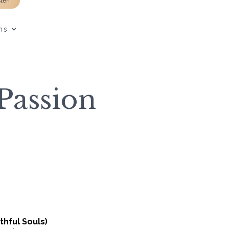
sten
ns
Passion
thful Souls)