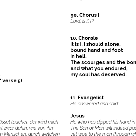
9e. Chorus I
Lord, is it I?
10. Chorale
It is I, I should atone,
bound hand and foot
in hell.
The scourges and the bo
and what you endured,
.
my soul has deserved.
" verse 5)
11. Evangelist
He answered and said:
Jesus
üssel tauchet, der wird mich
He who has dipped his hand in 
t zwar dahin, wie von ihm
The Son of Man will indeed pas
em Menschen, durch welchen
yet woe to the man through wh