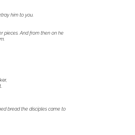
etray him to you.
ver pieces. And from then on he
im.
ker,
.
ened bread the disciples came to