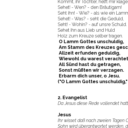
Kommt, ihr Töchter, helft mir klage
Sehet! - Wen? - den Bräutigam!
Seht ihn! - Wie? - als wie ein Lam
Sehet! - Was? - seht die Geduld,
Seht! - Wohin? - auf unsre Schuld.
Sehet ihn aus Lieb und Huld
Holz zum Kreuze selber tragen.
O Lamm Gottes unschuldig,
Am Stamm des Kreuzes gesch
Allzeit erfunden geduldig,
Wiewohl du warest verachtet
All Sünd hast du getragen,
Sonst müßten wir verzagen.
Erbarm dich unser, o Jesu.
("O Lamm Gottes unschuldig," 
2. Evangelist
Da Jesus diese Rede vollendet hatt
Jesus
Ihr wisset daß nach zweien Tagen 
Sohn wird überantwortet werden, d