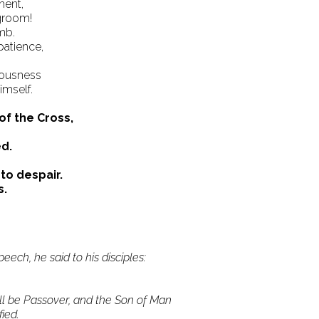
ment,
groom!
mb.
patience,
iousness
imself.
of the Cross,
d.
to despair.
s.
eech, he said to his disciples:
ill be Passover, and the Son of Man
ied.