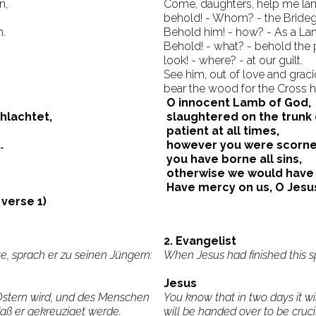
n,
Come, daughters, help me la
behold! - Whom? - the Bride
m.
Behold him! - how? - As a La
Behold! - what? - behold the 
look! - where? - at our guilt.
See him, out of love and grac
bear the wood for the Cross h
O innocent Lamb of God,
lachtet,
slaughtered on the trunk 
patient at all times,
.
however you were scorne
you have borne all sins,
otherwise we would have 
Have mercy on us, O Jesu
verse 1)
2. Evangelist
e, sprach er zu seinen Jüngern:
When Jesus had finished this sp
Jesus
Ostern wird, und des Menschen
You know that in two days it w
aß er gekreuziget werde.
will be handed over to be crucif