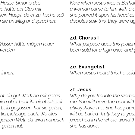
 Hause Simonis des
Now when Jesus was in Bethany
ie hatte ein Glas mit
a woman came to him with a cu
ein Haupt, da er zu Tische saß.
she poured it upon his head as 
sie unwillig und sprachen:
disciples saw this, they were ag
4d. Chorus I
 Wasser hätte mögen teuer
What purpose does this foolis
werden.
been sold for a high price and 
4e. Evangelist
 ihnen:
When Jesus heard this, he said
4f. Jesus
t ein gut Werk an mir getan.
Why do you trouble the woma
ch aber habt ihr nicht allezeit.
me. You will have the poor with
Leib gegossen, hat sie getan,
alwayshave me. She has poure
ich, ichsage euch: Wo dies
will be buried. Truly Isay to yo
 ganzen Welt, da wird manauch
preached in the whole world th
 getan hat.
she has done.