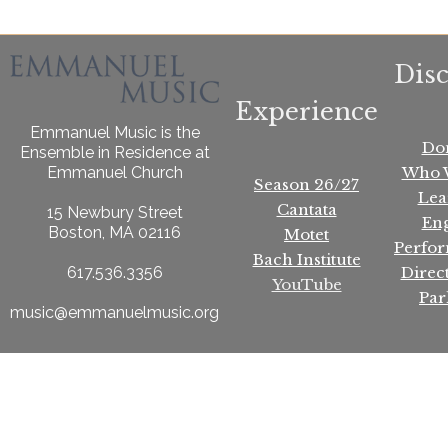
Dis
Experience
Emmanuel Music is the
Do
Ensemble in Residence at
Who 
Emmanuel Church
Season 26/27
Lea
Cantata
15 Newbury Street
En
Boston, MA 02116
Motet
Perfo
Bach Institute
Direc
617.536.3356
YouTube
Par
music@emmanuelmusic.org