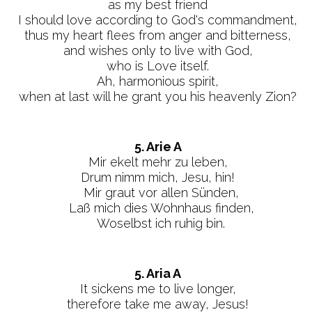
as my best friend
I should love according to God's commandment,
thus my heart flees from anger and bitterness,
and wishes only to live with God,
who is Love itself.
Ah, harmonious spirit,
when at last will he grant you his heavenly Zion?
5. Arie A
Mir ekelt mehr zu leben,
Drum nimm mich, Jesu, hin!
Mir graut vor allen Sünden,
Laß mich dies Wohnhaus finden,
Woselbst ich ruhig bin.
5. Aria A
It sickens me to live longer,
therefore take me away, Jesus!