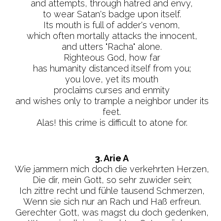
and attempts, through hatred and envy,
to wear Satan's badge upon itself.
Its mouth is full of adder's venom,
which often mortally attacks the innocent,
and utters "Racha" alone.
Righteous God, how far
has humanity distanced itself from you;
you love, yet its mouth
proclaims curses and enmity
and wishes only to trample a neighbor under its
feet.
Alas! this crime is difficult to atone for.
3. Arie A
Wie jammern mich doch die verkehrten Herzen,
Die dir, mein Gott, so sehr zuwider sein;
Ich zittre recht und fühle tausend Schmerzen,
Wenn sie sich nur an Rach und Haß erfreun.
Gerechter Gott, was magst du doch gedenken,