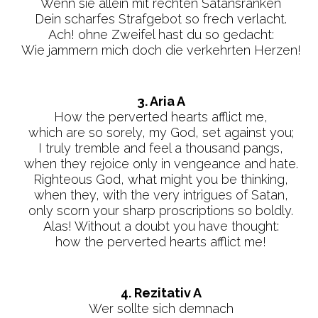
Wenn sie allein mit rechten Satansränken
Dein scharfes Strafgebot so frech verlacht.
Ach! ohne Zweifel hast du so gedacht:
Wie jammern mich doch die verkehrten Herzen!
3. Aria A
How the perverted hearts afflict me,
which are so sorely, my God, set against you;
I truly tremble and feel a thousand pangs,
when they rejoice only in vengeance and hate.
Righteous God, what might you be thinking,
when they, with the very intrigues of Satan,
only scorn your sharp proscriptions so boldly.
Alas! Without a doubt you have thought:
how the perverted hearts afflict me!
4. Rezitativ A
Wer sollte sich demnach