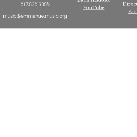
Direc
617.536.3356
YouTube
Par
music@emmanuelmusic.org