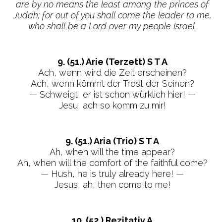
are by no means the least among the princes of
Judah; for out of you shall come the leader to me,
who shall be a Lord over my people Israel.
9. (51.) Arie (Terzett) S T A
Ach, wenn wird die Zeit erscheinen?
Ach, wenn kömmt der Trost der Seinen?
— Schweigt, er ist schon würklich hier! —
Jesu, ach so komm zu mir!
9. (51.) Aria (Trio) S T A
Ah, when will the time appear?
Ah, when will the comfort of the faithful come?
— Hush, he is truly already here! —
Jesus, ah, then come to me!
10. (52.) Rezitativ A