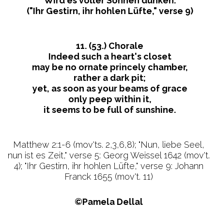
Wird es voller Sonnen dünken.
("Ihr Gestirn, ihr hohlen Lüfte," verse 9)
11. (53.) Chorale
Indeed such a heart's closet
may be no ornate princely chamber,
rather a dark pit;
yet, as soon as your beams of grace
only peep within it,
it seems to be full of sunshine.
Matthew 2:1-6 (mov'ts. 2,3,6,8); "Nun, liebe Seel,
nun ist es Zeit," verse 5: Georg Weissel 1642 (mov't.
4); "Ihr Gestirn, ihr hohlen Lüfte," verse 9: Johann
Franck 1655 (mov't. 11)
©Pamela Dellal