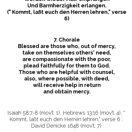
Und Barmherzigkeit erlangen.
(" Kommt, laßt euch den Herren lehren," verse
6)
7. Chorale
Blessed are those who, out of mercy,
take on themselves others' need,
are compassionate with the poor,
plead faithfully for them to God.
Those who are helpful with counsel,
also, where possible, with deed,
will receive help in return
and obtain mercy.
Isaiah 58:7-8 (mov’t. 1), Hebrews 13:16 (mov’t. 4), "
Kommt, laßt euch den Herren lehren," verse 6 :
David Denicke 1648 (mov’t. 7)