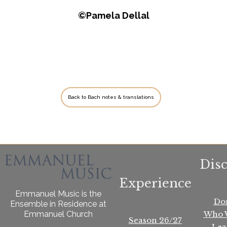
©Pamela Dellal
Back to Bach notes & translations
Dis
Experience
Emmanuel Music is the
Do
Ensemble in Residence at
Who 
Emmanuel Church
Season 26/27
Lea