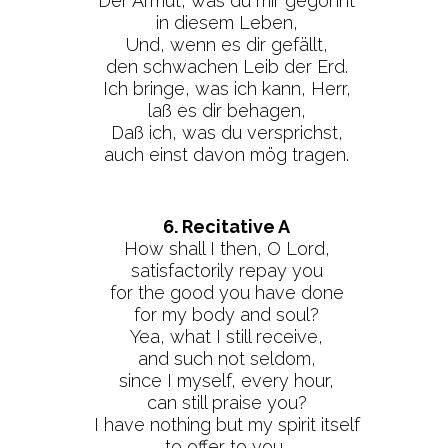
Der Armut, was du mir gegönnt
in diesem Leben,
Und, wenn es dir gefällt,
den schwachen Leib der Erd.
Ich bringe, was ich kann, Herr,
laß es dir behagen,
Daß ich, was du versprichst,
auch einst davon mög tragen.
6. Recitative A
How shall I then, O Lord,
satisfactorily repay you
for the good you have done
for my body and soul?
Yea, what I still receive,
and such not seldom,
since I myself, every hour,
can still praise you?
I have nothing but my spirit itself
to offer to you,