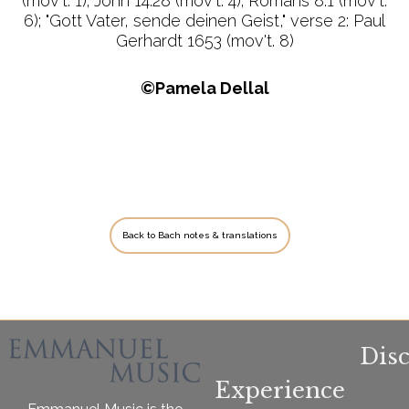
(mov't. 1); John 14:28 (mov't. 4); Romans 8:1 (mov't.
6); "Gott Vater, sende deinen Geist," verse 2: Paul
Gerhardt 1653 (mov't. 8)
©Pamela Dellal
Back to Bach notes & translations
Dis
Experience