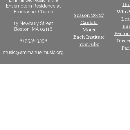
Emmanuel Music is the
Do
Ensemble in Residence at
Who 
Emmanuel Church
Season 26/27
Lea
Cantata
15 Newbury Street
En
Boston, MA 02116
Motet
Perfo
Bach Institute
Direc
617.536.3356
YouTube
Par
music@emmanuelmusic.org