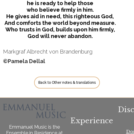
he is ready to help those
who believe firmly in him.
He gives aid in need, this righteous God,
And comforts the world beyond measure.
Who trusts in God, builds upon him firmly,
God will never abandon.
Markgraf Albrecht von Brandenburg
©Pamela Dellal
Back to Other notes & translations
Dis
Experience
Emmanuel Music is the
Do
Ensemble in Residence at