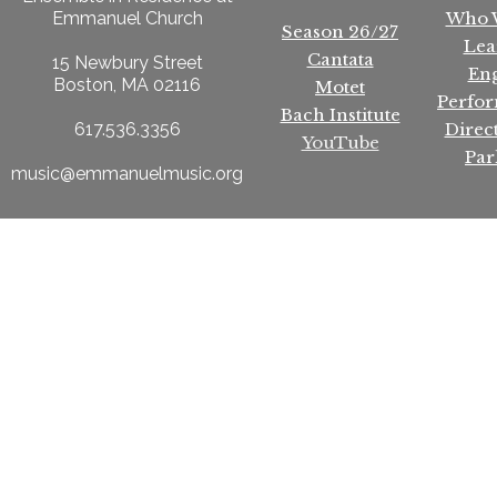
Who 
Emmanuel Church
Season 26/27
Lea
Cantata
15 Newbury Street
En
Boston, MA 02116
Motet
Perfo
Bach Institute
Direc
617.536.3356
YouTube
Par
music@emmanuelmusic.org