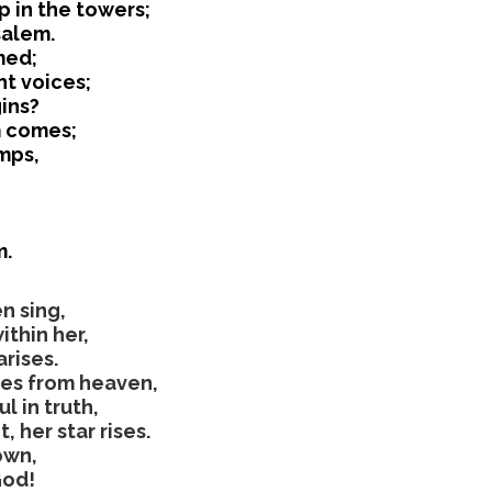
 in the towers;
salem.
med;
ht voices;
gins?
m comes;
amps,
m.
n sing,
ithin her,
rises.
mes from heaven,
l in truth,
, her star rises.
own,
God!