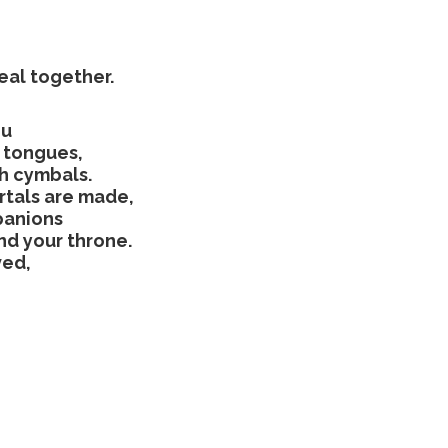
eal together.
ou
c tongues,
th cymbals.
rtals are made,
mpanions
nd your throne.
ved,