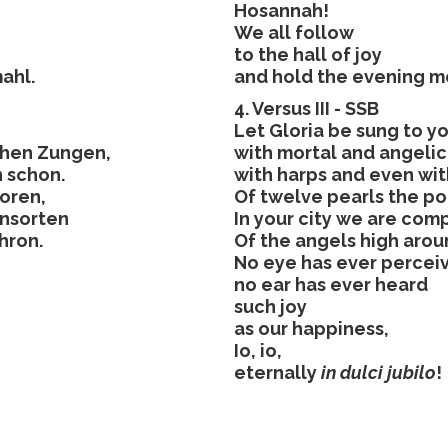
Hosannah!
We all follow
to the hall of joy
ahl.
and hold the evening m
4. Versus III - SSB
Let Gloria be sung to y
chen Zungen,
with mortal and angeli
n schon.
with harps and even wi
Toren,
Of twelve pearls the po
onsorten
In your city we are co
hron.
Of the angels high arou
No eye has ever percei
no ear has ever heard
such joy
as our happiness,
Io, io,
eternally
in dulci jubilo
!