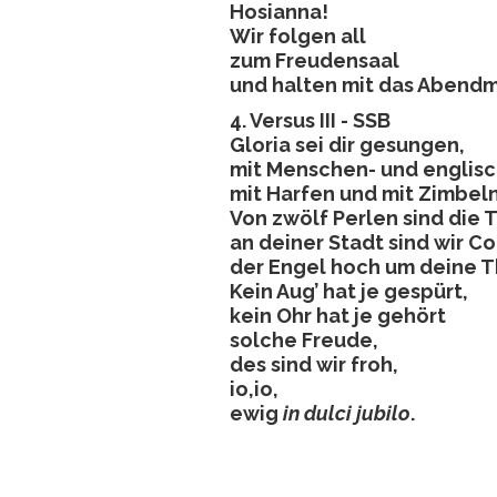
Hosianna!
Wir folgen all
zum Freudensaal
und halten mit das Abendm
4. Versus III - SSB
Gloria sei dir gesungen,
mit Menschen- und englis
mit Harfen und mit Zimbel
Von zwölf Perlen sind die 
an deiner Stadt sind wir C
der Engel hoch um deine T
Kein Aug’ hat je gespürt,
kein Ohr hat je gehört
solche Freude,
des sind wir froh,
io,io,
ewig
in dulci jubilo
.