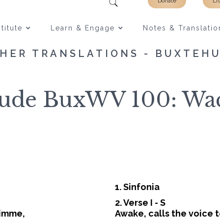
Donate
Li
titute
Learn & Engage
Notes & Translatio
HER TRANSLATIONS - BUXTEH
ude BuxWV 100: Wac
1. Sinfonia
2. Verse I - S
timme,
Awake, calls the voice t