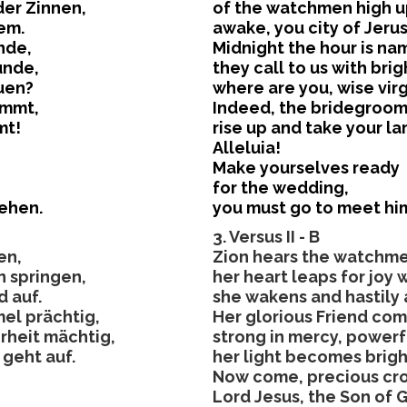
der Zinnen,
of the watchmen high up
em.
awake, you city of Jeru
nde,
Midnight the hour is na
unde,
they call to us with brig
uen?
where are you, wise vir
ömmt,
Indeed, the bridegroo
mt!
rise up and take your l
Alleluia!
Make yourselves ready
for the wedding,
ehen.
you must go to meet hi
3. Versus II - B
en,
Zion hears the watchme
n springen,
her heart leaps for joy w
d auf.
she wakens and hastily a
el prächtig,
Her glorious Friend co
rheit mächtig,
strong in mercy, powerfu
n geht auf.
her light becomes bright
Now come, precious cr
Lord Jesus, the Son of 