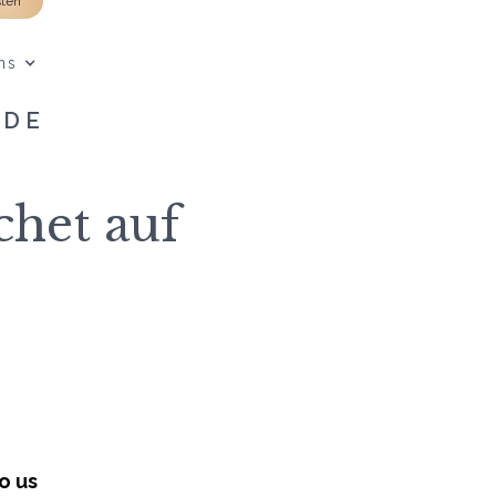
sten
ns
UDE
het auf
o us