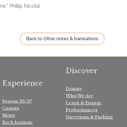
e," Phillip Nicolai
Back to Other notes & translations
Discover
Experience
Donate
Who We Are
Season 26/27
Learn & Engage
Cantata
Performances
Motet
Directions & Parking
Bach Institute