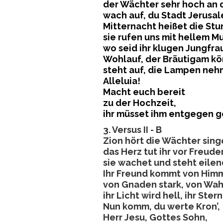
der Wächter sehr hoch an 
wach auf, du Stadt Jerusal
Mitternacht heißet die Stu
sie rufen uns mit hellem M
wo seid ihr klugen Jungfra
Wohlauf, der Bräutigam k
steht auf, die Lampen neh
Alleluia!
Macht euch bereit
zu der Hochzeit,
ihr müsset ihm entgegen g
3. Versus II - B
Zion hört die Wächter sing
das Herz tut ihr vor Freude
sie wachet und steht eilen
Ihr Freund kommt von Himm
von Gnaden stark, von Wah
ihr Licht wird hell, ihr Ster
Nun komm, du werte Kron’,
Herr Jesu, Gottes Sohn,